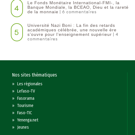
Le Fonds Monétaire International-FMI-, la
4
Banque Mondiale, la BCEAO, Dieu et la rareté
| 6 commentaires
de la monnaie
Université Nazi Boni : La fin des retards
5
académiques célébrée, une nouvelle ère
| 4
s’ouvre pour l’enseignement supérieur
commentaires
Nos sites thématiques
»
Les régionales
»
Lefaso-TV
»
Fasorama
»
Tourisme
»
Faso-TIC
»
Yenenga.net
»
Jeunes