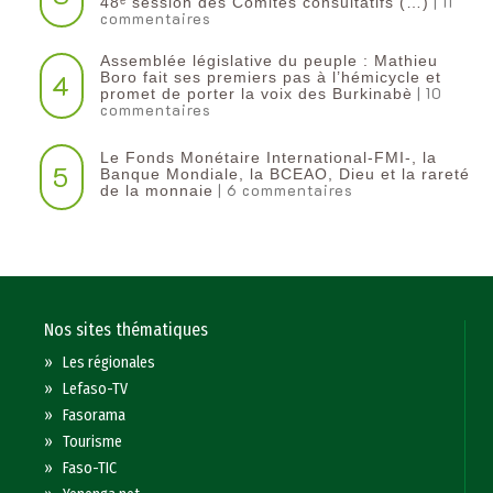
| 11
48ᵉ session des Comités consultatifs (…)
commentaires
Assemblée législative du peuple : Mathieu
4
Boro fait ses premiers pas à l’hémicycle et
| 10
promet de porter la voix des Burkinabè
commentaires
Le Fonds Monétaire International-FMI-, la
5
Banque Mondiale, la BCEAO, Dieu et la rareté
| 6 commentaires
de la monnaie
Nos sites thématiques
»
Les régionales
»
Lefaso-TV
»
Fasorama
»
Tourisme
»
Faso-TIC