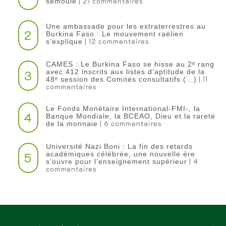
| 21 commentaires
semoule
Une ambassade pour les extraterrestres au
2
Burkina Faso : Le mouvement raëlien
| 12 commentaires
s’explique
CAMES : Le Burkina Faso se hisse au 2ᵉ rang
3
avec 412 inscrits aux listes d’aptitude de la
| 11
48ᵉ session des Comités consultatifs (…)
commentaires
Le Fonds Monétaire International-FMI-, la
4
Banque Mondiale, la BCEAO, Dieu et la rareté
| 6 commentaires
de la monnaie
Université Nazi Boni : La fin des retards
5
académiques célébrée, une nouvelle ère
| 4
s’ouvre pour l’enseignement supérieur
commentaires