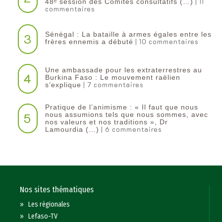
| 11
48ᵉ session des Comités consultatifs (…)
commentaires
Sénégal : La bataille à armes égales entre les
3
| 10 commentaires
frères ennemis a débuté
Une ambassade pour les extraterrestres au
4
Burkina Faso : Le mouvement raëlien
| 7 commentaires
s’explique
Pratique de l’animisme : « Il faut que nous
5
nous assumions tels que nous sommes, avec
nos valeurs et nos traditions », Dr
| 6 commentaires
Lamourdia (…)
Nos sites thématiques
»
Les régionales
»
Lefaso-TV