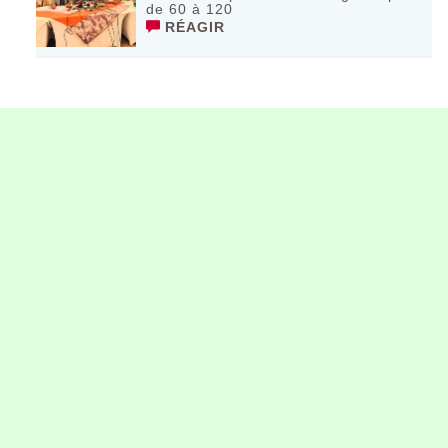
de 60 à 120
RÉAGIR