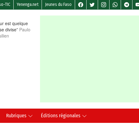
so-TIC
Yenenga.net
Jeunes du Faso
r est quelque
 se divise”
Paulo
ilien
Rubriques
Éditions régionales