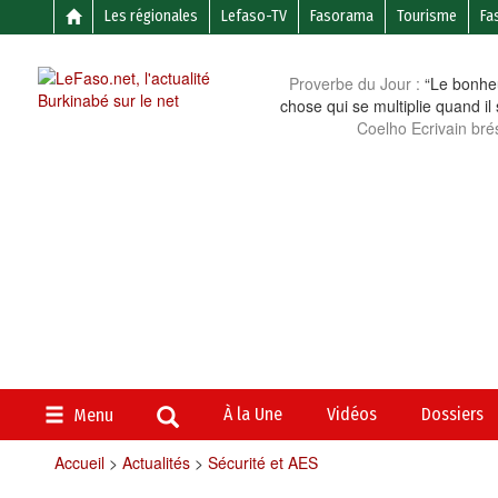
Les régionales
Lefaso-TV
Fasorama
Tourisme
Fa
Proverbe du Jour :
“Le bonheu
chose qui se multiplie quand il
Coelho Ecrivain brés
À la Une
Vidéos
Dossiers
Menu
Accueil
>
Actualités
>
Sécurité et AES