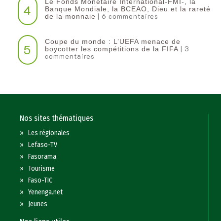
Le Fonds Monétaire International-FMI-, la
4
Banque Mondiale, la BCEAO, Dieu et la rareté
| 6 commentaires
de la monnaie
Coupe du monde : L’UEFA menace de
5
| 3
boycotter les compétitions de la FIFA
commentaires
Nos sites thématiques
»
Les régionales
»
Lefaso-TV
»
Fasorama
»
Tourisme
»
Faso-TIC
»
Yenenga.net
»
Jeunes