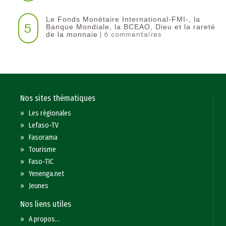
Le Fonds Monétaire International-FMI-, la
5
Banque Mondiale, la BCEAO, Dieu et la rareté
| 6 commentaires
de la monnaie
Nos sites thématiques
»
Les régionales
»
Lefaso-TV
»
Fasorama
»
Tourisme
»
Faso-TIC
»
Yenenga.net
»
Jeunes
Nos liens utiles
»
A propos...