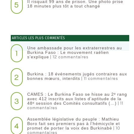
Il risquait 99 ans de prison. Une photo prise
5
18 minutes plus tôt a tout changé
ARTICLES LES PLUS COMMENTÉS
Une ambassade pour les extraterrestres au
1
Burkina Faso : Le mouvement raëlien
| 12 commentaires
s’explique
Burkina : 18 événements jugés contraires aux
2
| 11 commentaires
bonnes mœurs, interdits
CAMES : Le Burkina Faso se hisse au 2ᵉ rang
3
avec 412 inscrits aux listes d’aptitude de la
| 11
48ᵉ session des Comités consultatifs (…)
commentaires
Assemblée législative du peuple : Mathieu
4
Boro fait ses premiers pas à l’hémicycle et
| 10
promet de porter la voix des Burkinabè
commentaires