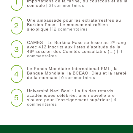
1
importations de la farine, du couscous et de la
| 21 commentaires
semoule
Une ambassade pour les extraterrestres au
2
Burkina Faso : Le mouvement raëlien
| 12 commentaires
s’explique
CAMES : Le Burkina Faso se hisse au 2ᵉ rang
3
avec 412 inscrits aux listes d’aptitude de la
| 11
48ᵉ session des Comités consultatifs (…)
commentaires
Le Fonds Monétaire International-FMI-, la
4
Banque Mondiale, la BCEAO, Dieu et la rareté
| 6 commentaires
de la monnaie
Université Nazi Boni : La fin des retards
5
académiques célébrée, une nouvelle ère
| 4
s’ouvre pour l’enseignement supérieur
commentaires