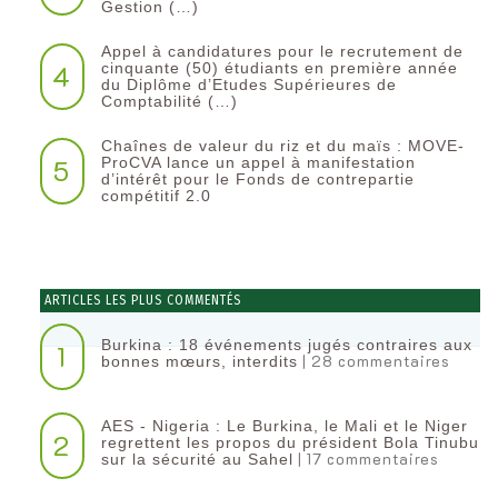
Gestion (…)
Appel à candidatures pour le recrutement de
4
cinquante (50) étudiants en première année
du Diplôme d’Etudes Supérieures de
Comptabilité (…)
Chaînes de valeur du riz et du maïs : MOVE-
5
ProCVA lance un appel à manifestation
d’intérêt pour le Fonds de contrepartie
compétitif 2.0
ARTICLES LES PLUS COMMENTÉS
Burkina : 18 événements jugés contraires aux
1
| 28 commentaires
bonnes mœurs, interdits
AES - Nigeria : Le Burkina, le Mali et le Niger
2
regrettent les propos du président Bola Tinubu
| 17 commentaires
sur la sécurité au Sahel