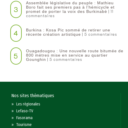
Assemblée législative du peuple : Mathieu
3
Boro fait ses premiers pas à l’hémicycle et
| 11
promet de porter la voix des Burkinabè
commentaires
Burkina : Kosa Pic sommé de retirer une
4
| 5 commentaires
récente création artistique
Ouagadougou : Une nouvelle route bitumée de
5
800 mètres mise en service au quartier
| 5 commentaires
Gounghin
Nos sites thématiques
»
Les régionales
»
Lefaso-TV
»
Fasorama
»
Tourisme