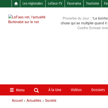
Les régionales
Lefaso-TV
Fasorama
Tourisme
Fa
Proverbe du Jour :
“Le bonheu
chose qui se multiplie quand il
Coelho Ecrivain brés
À la Une
Vidéos
Dossiers
Menu
Accueil
>
Actualités
>
Société