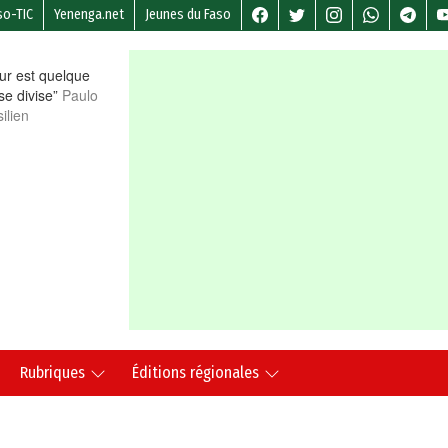
so-TIC
Yenenga.net
Jeunes du Faso
r est quelque
 se divise”
Paulo
ilien
Rubriques
Éditions régionales