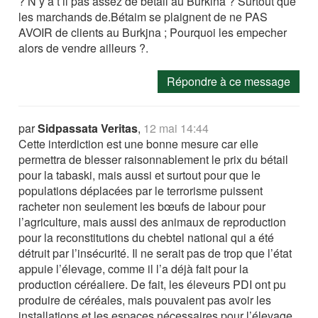
? N’y a t’il pas assez de bétail au Burkina ? Surtout que
les marchands de.Bétaim se plaignent de ne PAS
AVOIR de clients au Burkjna ; Pourquoi les empecher
alors de vendre ailleurs ?.
Répondre à ce message
par
Sidpassata Veritas
,
12 mai 14:44
Cette interdiction est une bonne mesure car elle
permettra de blesser raisonnablement le prix du bétail
pour la tabaski, mais aussi et surtout pour que le
populations déplacées par le terrorisme puissent
racheter non seulement les bœufs de labour pour
l’agriculture, mais aussi des animaux de reproduction
pour la reconstitutions du chebtel national qui a été
détruit par l’insécurité. Il ne serait pas de trop que l’état
appuie l’élevage, comme il l’a déjà fait pour la
production céréaliere. De fait, les éleveurs PDI ont pu
produire de céréales, mais pouvaient pas avoir les
installations et les espaces nécessaires pour l’élevage.