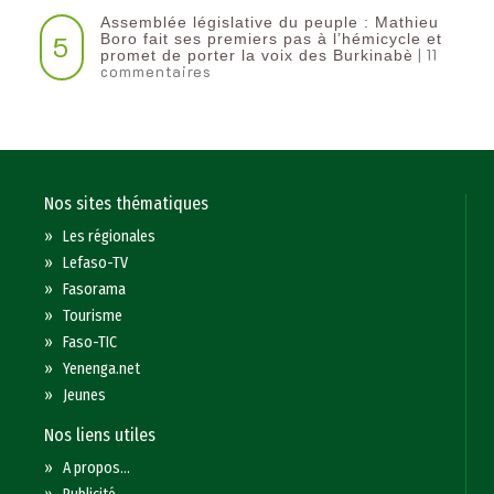
Assemblée législative du peuple : Mathieu
5
Boro fait ses premiers pas à l’hémicycle et
| 11
promet de porter la voix des Burkinabè
commentaires
Nos sites thématiques
»
Les régionales
»
Lefaso-TV
»
Fasorama
»
Tourisme
»
Faso-TIC
»
Yenenga.net
»
Jeunes
Nos liens utiles
»
A propos...