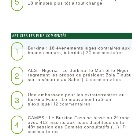
5
18 minutes plus tôt a tout changé
ARTICLES LES PLUS COMMENTÉS
Burkina : 18 événements jugés contraires aux
1
| 20 commentaires
bonnes mœurs, interdits
AES - Nigeria : Le Burkina, le Mali et le Niger
2
regrettent les propos du président Bola Tinubu
| 15 commentaires
sur la sécurité au Sahel
Une ambassade pour les extraterrestres au
3
Burkina Faso : Le mouvement raëlien
| 12 commentaires
s’explique
CAMES : Le Burkina Faso se hisse au 2ᵉ rang
4
avec 412 inscrits aux listes d’aptitude de la
| 11
48ᵉ session des Comités consultatifs (…)
commentaires