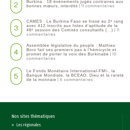
Burkina : 18 événements jugés contraires aux
2
| 11 commentaires
bonnes mœurs, interdits
CAMES : Le Burkina Faso se hisse au 2ᵉ rang
3
avec 412 inscrits aux listes d’aptitude de la
| 11
48ᵉ session des Comités consultatifs (…)
commentaires
Assemblée législative du peuple : Mathieu
4
Boro fait ses premiers pas à l’hémicycle et
| 10
promet de porter la voix des Burkinabè
commentaires
Le Fonds Monétaire International-FMI-, la
5
Banque Mondiale, la BCEAO, Dieu et la rareté
| 6 commentaires
de la monnaie
Nos sites thématiques
»
Les régionales