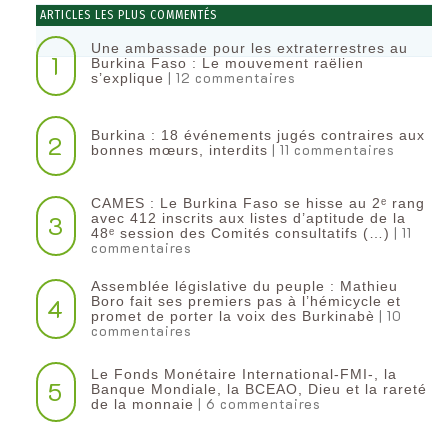
ARTICLES LES PLUS COMMENTÉS
Une ambassade pour les extraterrestres au
1
Burkina Faso : Le mouvement raëlien
| 12 commentaires
s’explique
Burkina : 18 événements jugés contraires aux
2
| 11 commentaires
bonnes mœurs, interdits
CAMES : Le Burkina Faso se hisse au 2ᵉ rang
3
avec 412 inscrits aux listes d’aptitude de la
| 11
48ᵉ session des Comités consultatifs (…)
commentaires
Assemblée législative du peuple : Mathieu
4
Boro fait ses premiers pas à l’hémicycle et
| 10
promet de porter la voix des Burkinabè
commentaires
Le Fonds Monétaire International-FMI-, la
5
Banque Mondiale, la BCEAO, Dieu et la rareté
| 6 commentaires
de la monnaie