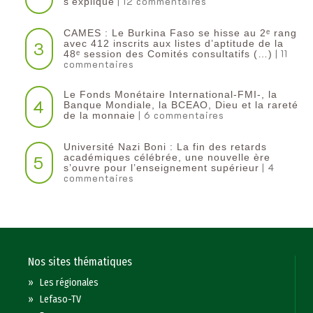
| 12 commentaires
s’explique
CAMES : Le Burkina Faso se hisse au 2ᵉ rang
3
avec 412 inscrits aux listes d’aptitude de la
| 11
48ᵉ session des Comités consultatifs (…)
commentaires
Le Fonds Monétaire International-FMI-, la
4
Banque Mondiale, la BCEAO, Dieu et la rareté
| 6 commentaires
de la monnaie
Université Nazi Boni : La fin des retards
5
académiques célébrée, une nouvelle ère
| 4
s’ouvre pour l’enseignement supérieur
commentaires
Nos sites thématiques
»
Les régionales
»
Lefaso-TV