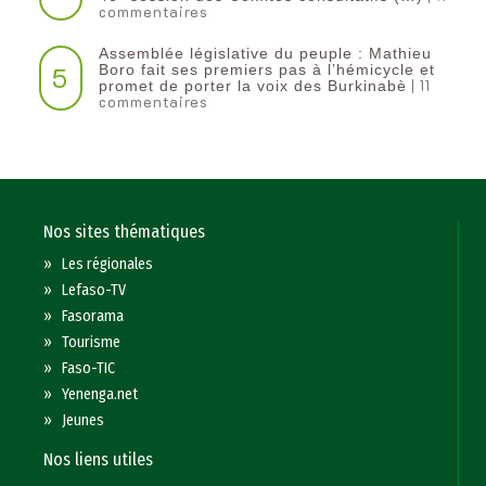
commentaires
Assemblée législative du peuple : Mathieu
5
Boro fait ses premiers pas à l’hémicycle et
| 11
promet de porter la voix des Burkinabè
commentaires
Nos sites thématiques
»
Les régionales
»
Lefaso-TV
»
Fasorama
»
Tourisme
»
Faso-TIC
»
Yenenga.net
»
Jeunes
Nos liens utiles