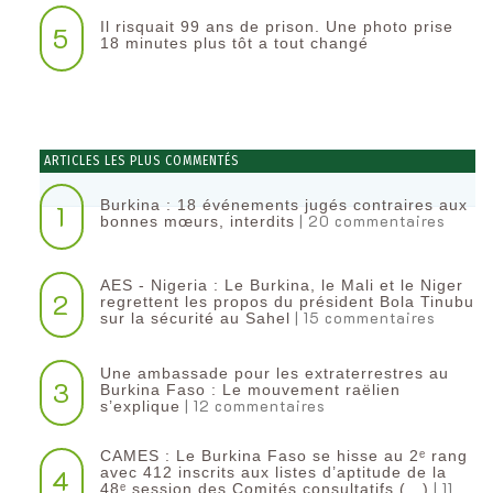
Il risquait 99 ans de prison. Une photo prise
5
18 minutes plus tôt a tout changé
ARTICLES LES PLUS COMMENTÉS
Burkina : 18 événements jugés contraires aux
1
| 20 commentaires
bonnes mœurs, interdits
AES - Nigeria : Le Burkina, le Mali et le Niger
2
regrettent les propos du président Bola Tinubu
| 15 commentaires
sur la sécurité au Sahel
Une ambassade pour les extraterrestres au
3
Burkina Faso : Le mouvement raëlien
| 12 commentaires
s’explique
CAMES : Le Burkina Faso se hisse au 2ᵉ rang
4
avec 412 inscrits aux listes d’aptitude de la
| 11
48ᵉ session des Comités consultatifs (…)