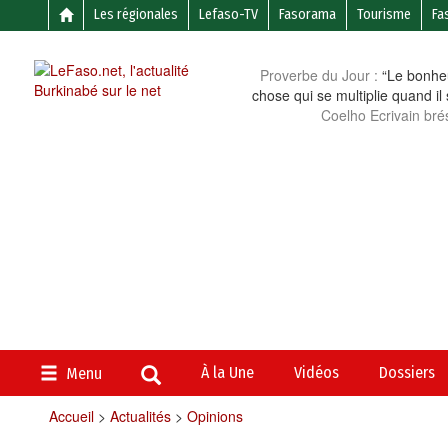
Les régionales
Lefaso-TV
Fasorama
Tourisme
Fa
Proverbe du Jour :
“Le bonheu
chose qui se multiplie quand il
Coelho Ecrivain brés
À la Une
Vidéos
Dossiers
Menu
Accueil
>
Actualités
>
Opinions