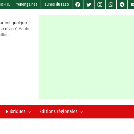
so-TIC
Yenenga.net
Jeunes du Faso
r est quelque
 se divise”
Paulo
ilien
Rubriques
Éditions régionales