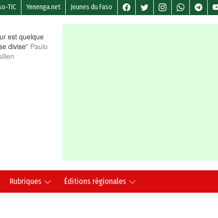
so-TIC
Yenenga.net
Jeunes du Faso
r est quelque
 se divise”
Paulo
ilien
Rubriques
Éditions régionales