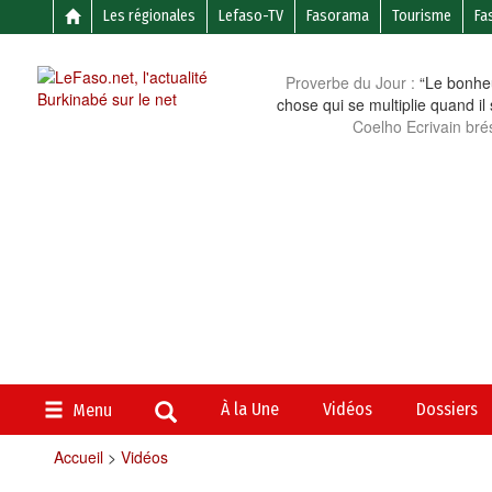
Les régionales
Lefaso-TV
Fasorama
Tourisme
Fa
Proverbe du Jour :
“Le bonheu
chose qui se multiplie quand il
Coelho Ecrivain brés
À la Une
Vidéos
Dossiers
Menu
Accueil
>
Vidéos