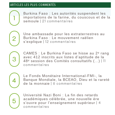
ARTICLES LES PLUS COMMENTÉS
Burkina Faso : Les autorités suspendent les
1
importations de la farine, du couscous et de la
| 21 commentaires
semoule
Une ambassade pour les extraterrestres au
2
Burkina Faso : Le mouvement raëlien
| 12 commentaires
s’explique
CAMES : Le Burkina Faso se hisse au 2ᵉ rang
3
avec 412 inscrits aux listes d’aptitude de la
| 11
48ᵉ session des Comités consultatifs (…)
commentaires
Le Fonds Monétaire International-FMI-, la
4
Banque Mondiale, la BCEAO, Dieu et la rareté
| 6 commentaires
de la monnaie
Université Nazi Boni : La fin des retards
5
académiques célébrée, une nouvelle ère
| 4
s’ouvre pour l’enseignement supérieur
commentaires