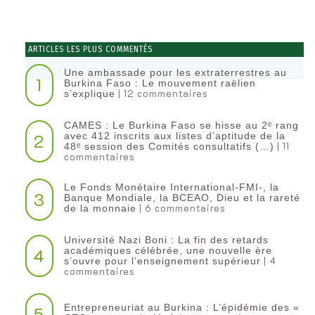
ARTICLES LES PLUS COMMENTÉS
Une ambassade pour les extraterrestres au
1
Burkina Faso : Le mouvement raëlien
| 12 commentaires
s’explique
CAMES : Le Burkina Faso se hisse au 2ᵉ rang
2
avec 412 inscrits aux listes d’aptitude de la
| 11
48ᵉ session des Comités consultatifs (…)
commentaires
Le Fonds Monétaire International-FMI-, la
3
Banque Mondiale, la BCEAO, Dieu et la rareté
| 6 commentaires
de la monnaie
Université Nazi Boni : La fin des retards
4
académiques célébrée, une nouvelle ère
| 4
s’ouvre pour l’enseignement supérieur
commentaires
Entrepreneuriat au Burkina : L’épidémie des «
5