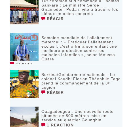
10ᵉ cérémonial d’hommage à Thomas
Sankara : Le ministre Serge
Gnaniodem Poda invite à traduire les
idéaux en actes concrets
RÉAGIR
Semaine mondiale de l’allaitement
maternel : « Pratiquer l’allaitement
exclusif, c’est offrir à son enfant une
meilleure protection contre les
maladies infantiles », selon Moussa
Ouaré
RÉAGIR
Burkina/Gendarmerie nationale : Le
colonel Koudbi Florian Théophile Tago
prend le commandement de la 3ᵉ
Légion
RÉAGIR
Ouagadougou : Une nouvelle route
bitumée de 800 mètres mise en
service au quartier Gounghin
1 RÉACTION