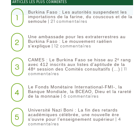
ARTICLES LES PLUS COMMENTÉS
Burkina Faso : Les autorités suspendent les
1
importations de la farine, du couscous et de la
| 21 commentaires
semoule
Une ambassade pour les extraterrestres au
2
Burkina Faso : Le mouvement raëlien
| 12 commentaires
s’explique
CAMES : Le Burkina Faso se hisse au 2ᵉ rang
3
avec 412 inscrits aux listes d’aptitude de la
| 11
48ᵉ session des Comités consultatifs (…)
commentaires
Le Fonds Monétaire International-FMI-, la
4
Banque Mondiale, la BCEAO, Dieu et la rareté
| 6 commentaires
de la monnaie
Université Nazi Boni : La fin des retards
5
académiques célébrée, une nouvelle ère
| 4
s’ouvre pour l’enseignement supérieur
commentaires