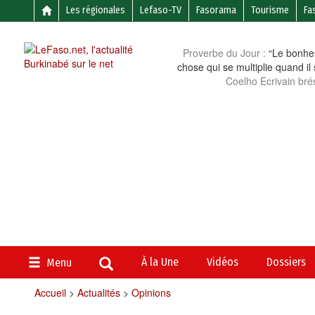
Les régionales
Lefaso-TV
Fasorama
Tourisme
Fa
Proverbe du Jour :
“Le bonheu
chose qui se multiplie quand il
Coelho Ecrivain brés
À la Une
Vidéos
Dossiers
Menu
Accueil
>
Actualités
>
Opinions