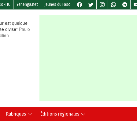
so-TIC
Yenenga.net
Jeunes du Faso
r est quelque
 se divise”
Paulo
ilien
Rubriques
Éditions régionales