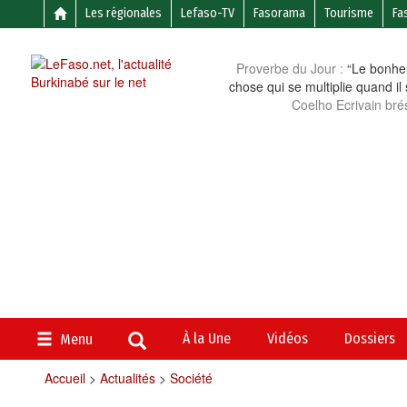
Les régionales
Lefaso-TV
Fasorama
Tourisme
Fa
Proverbe du Jour :
“Le bonheu
chose qui se multiplie quand il
Coelho Ecrivain brés
À la Une
Vidéos
Dossiers
Menu
Accueil
>
Actualités
>
Société