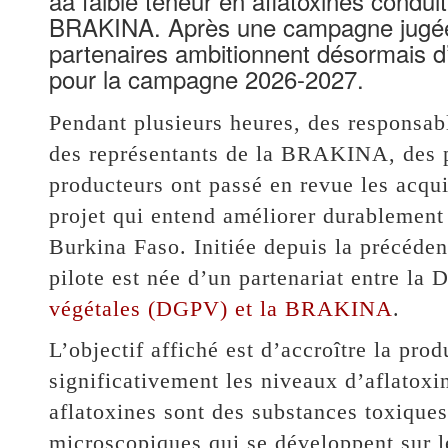
àa faible teneur en aflatoxines conduite
BRAKINA. Après une campagne jugée 
partenaires ambitionnent désormais d’é
pour la campagne 2026-2027.
Pendant plusieurs heures, des responsabl
des représentants de la BRAKINA, des p
producteurs ont passé en revue les acquis
projet qui entend améliorer durablement 
Burkina Faso. Initiée depuis la précéden
pilote est née d’un partenariat entre la 
végétales (DGPV) et la BRAKINA
.
L’objectif affiché est d’accroître la prod
significativement les niveaux d’aflatoxi
aflatoxines sont des substances toxique
microscopiques qui se développent sur l