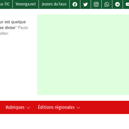
so-TIC
Yenenga.net
Jeunes du Faso
r est quelque
 se divise”
Paulo
ilien
Rubriques
Éditions régionales