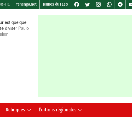
so-TIC
Yenenga.net
Jeunes du Faso
r est quelque
 se divise”
Paulo
ilien
Rubriques
Éditions régionales