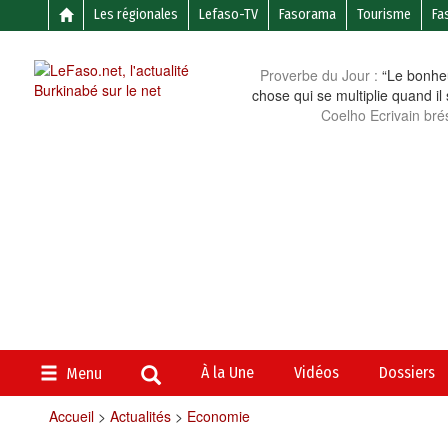
Les régionales
Lefaso-TV
Fasorama
Tourisme
Fa
Proverbe du Jour :
“Le bonheu
chose qui se multiplie quand il
Coelho Ecrivain brés
À la Une
Vidéos
Dossiers
Menu
Accueil
>
Actualités
>
Economie