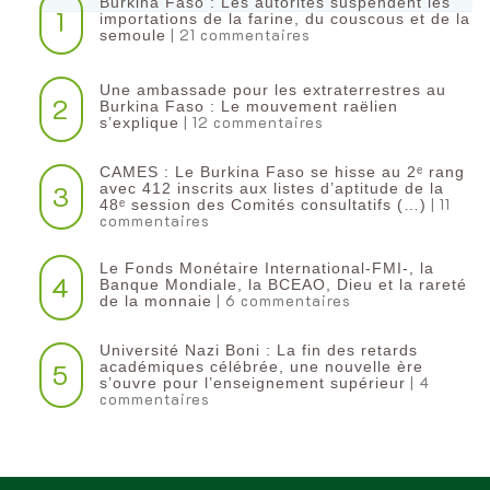
Burkina Faso : Les autorités suspendent les
1
importations de la farine, du couscous et de la
| 21 commentaires
semoule
Une ambassade pour les extraterrestres au
2
Burkina Faso : Le mouvement raëlien
| 12 commentaires
s’explique
CAMES : Le Burkina Faso se hisse au 2ᵉ rang
3
avec 412 inscrits aux listes d’aptitude de la
| 11
48ᵉ session des Comités consultatifs (…)
commentaires
Le Fonds Monétaire International-FMI-, la
4
Banque Mondiale, la BCEAO, Dieu et la rareté
| 6 commentaires
de la monnaie
Université Nazi Boni : La fin des retards
5
académiques célébrée, une nouvelle ère
| 4
s’ouvre pour l’enseignement supérieur
commentaires