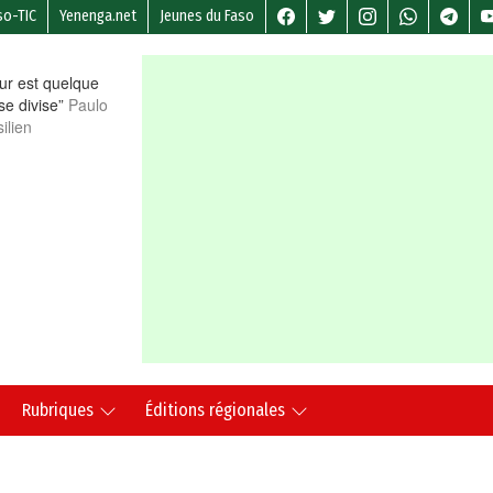
so-TIC
Yenenga.net
Jeunes du Faso
r est quelque
 se divise”
Paulo
ilien
Rubriques
Éditions régionales