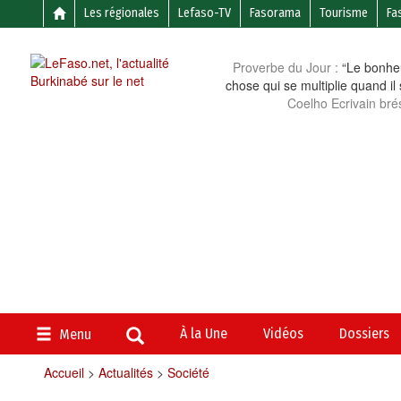
Les régionales
Lefaso-TV
Fasorama
Tourisme
Fa
Proverbe du Jour :
“Le bonheu
chose qui se multiplie quand il
Coelho Ecrivain brés
À la Une
Vidéos
Dossiers
Menu
Accueil
>
Actualités
>
Société