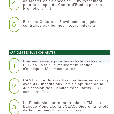
4
de Master en Sciences de l’Environnement
pour le compte du Centre d’Etudes pour la
Promotion, (…)
Burkina/ Culture : 18 événements jugés
5
contraires aux bonnes mœurs, interdits
ARTICLES LES PLUS COMMENTÉS
Une ambassade pour les extraterrestres au
1
Burkina Faso : Le mouvement raëlien
| 12 commentaires
s’explique
CAMES : Le Burkina Faso se hisse au 2ᵉ rang
2
avec 412 inscrits aux listes d’aptitude de la
| 11
48ᵉ session des Comités consultatifs (…)
commentaires
Le Fonds Monétaire International-FMI-, la
3
Banque Mondiale, la BCEAO, Dieu et la rareté
| 6 commentaires
de la monnaie