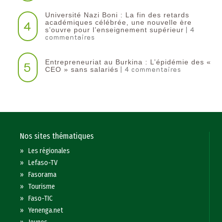
Université Nazi Boni : La fin des retards
4
académiques célébrée, une nouvelle ère
| 4
s’ouvre pour l’enseignement supérieur
commentaires
Entrepreneuriat au Burkina : L’épidémie des «
5
| 4 commentaires
CEO » sans salariés
Nos sites thématiques
»
Les régionales
»
Lefaso-TV
»
Fasorama
»
Tourisme
»
Faso-TIC
»
Yenenga.net