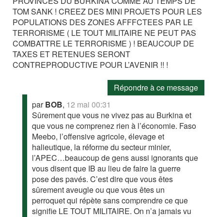
PROVINCES DU BURKINA COMME AU TEMPS DE
TOM SANK ! CREEZ DES MINI PROJETS POUR LES
POPULATIONS DES ZONES AFFFCTEES PAR LE
TERRORISME ( LE TOUT MILITAIRE NE PEUT PAS
COMBATTRE LE TERRORISME ) ! BEAUCOUP DE
TAXES ET RETENUES SERONT
CONTREPRODUCTIVE POUR L’AVENIR !! !
Répondre à ce message
par
BOB
,
12 mai 00:31
Sûrement que vous ne vivez pas au Burkina et
que vous ne comprenez rien à l’économie. Faso
Meebo, l’offensive agricole, élevage et
halieutique, la réforme du secteur minier,
l’APEC…beaucoup de gens aussi ignorants que
vous disent que IB au lieu de faire la guerre
pose des pavés. C’est dire que vous êtes
sûrement aveugle ou que vous êtes un
perroquet qui répète sans comprendre ce que
signifie LE TOUT MILITAIRE. On n’a jamais vu