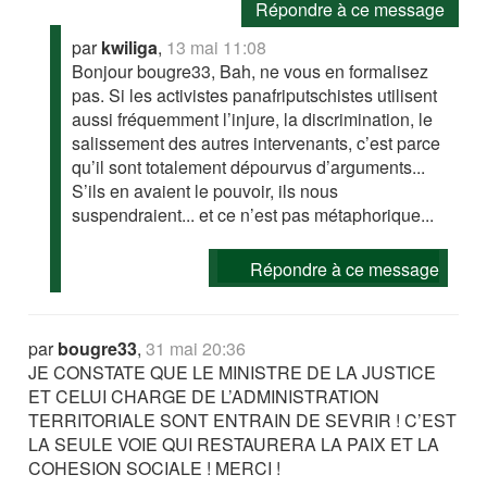
Répondre à ce message
par
kwiliga
,
13 mai 11:08
Bonjour bougre33, Bah, ne vous en formalisez
pas. Si les activistes panafriputschistes utilisent
aussi fréquemment l’injure, la discrimination, le
salissement des autres intervenants, c’est parce
qu’il sont totalement dépourvus d’arguments...
S’ils en avaient le pouvoir, ils nous
suspendraient... et ce n’est pas métaphorique...
Répondre à ce message
par
bougre33
,
31 mai 20:36
JE CONSTATE QUE LE MINISTRE DE LA JUSTICE
ET CELUI CHARGE DE L’ADMINISTRATION
TERRITORIALE SONT ENTRAIN DE SEVRIR ! C’EST
LA SEULE VOIE QUI RESTAURERA LA PAIX ET LA
COHESION SOCIALE ! MERCI !