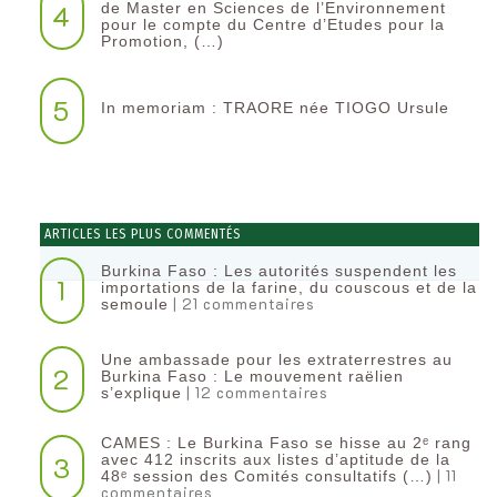
4
de Master en Sciences de l’Environnement
pour le compte du Centre d’Etudes pour la
Promotion, (…)
5
In memoriam : TRAORE née TIOGO Ursule
ARTICLES LES PLUS COMMENTÉS
Burkina Faso : Les autorités suspendent les
1
importations de la farine, du couscous et de la
| 21 commentaires
semoule
Une ambassade pour les extraterrestres au
2
Burkina Faso : Le mouvement raëlien
| 12 commentaires
s’explique
CAMES : Le Burkina Faso se hisse au 2ᵉ rang
3
avec 412 inscrits aux listes d’aptitude de la
| 11
48ᵉ session des Comités consultatifs (…)
commentaires