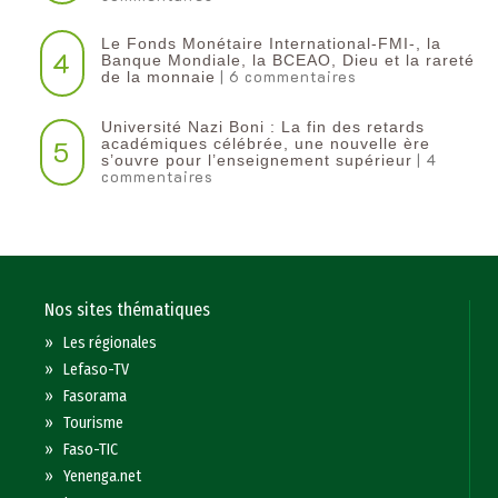
Le Fonds Monétaire International-FMI-, la
4
Banque Mondiale, la BCEAO, Dieu et la rareté
| 6 commentaires
de la monnaie
Université Nazi Boni : La fin des retards
5
académiques célébrée, une nouvelle ère
| 4
s’ouvre pour l’enseignement supérieur
commentaires
Nos sites thématiques
»
Les régionales
»
Lefaso-TV
»
Fasorama
»
Tourisme
»
Faso-TIC
»
Yenenga.net