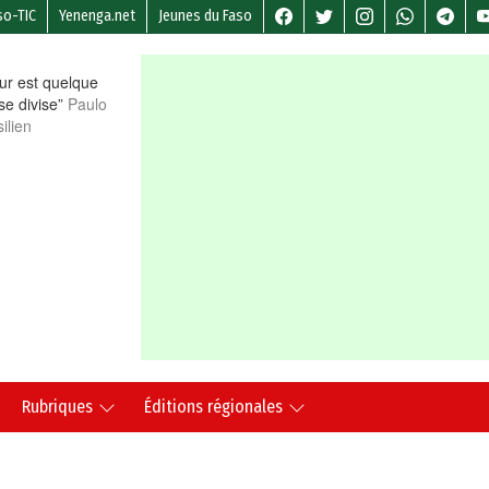
so-TIC
Yenenga.net
Jeunes du Faso
r est quelque
 se divise”
Paulo
ilien
Rubriques
Éditions régionales