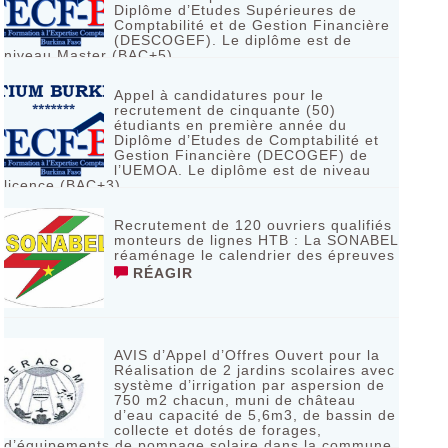
Diplôme d’Etudes Supérieures de
Comptabilité et de Gestion Financière
(DESCOGEF). Le diplôme est de
niveau Master (BAC+5)
RÉAGIR
Appel à candidatures pour le
recrutement de cinquante (50)
étudiants en première année du
Diplôme d’Etudes de Comptabilité et
Gestion Financière (DECOGEF) de
l’UEMOA. Le diplôme est de niveau
licence (BAC+3)
RÉAGIR
Recrutement de 120 ouvriers qualifiés
monteurs de lignes HTB : La SONABEL
réaménage le calendrier des épreuves
RÉAGIR
AVIS d’Appel d’Offres Ouvert pour la
Réalisation de 2 jardins scolaires avec
système d’irrigation par aspersion de
750 m2 chacun, muni de château
d’eau capacité de 5,6m3, de bassin de
collecte et dotés de forages,
d’équipements de pompage solaire dans la commune