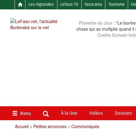
Les régionales
Lefaso-TV
Fasorama
Tourisme
Fa
Proverbe du Jour :
“Le bonheu
chose qui se multiplie quand il
Coelho Ecrivain brés
À la Une
Vidéos
Dossiers
Menu
Accueil
>
Petites annonces
>
Communiqués