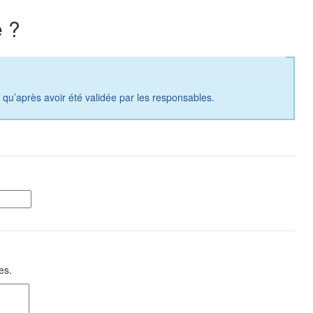
 ?
a qu’après avoir été validée par les responsables.
es.