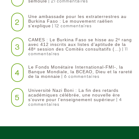
| 21 commentaires
semoule
Une ambassade pour les extraterrestres au
2
Burkina Faso : Le mouvement raëlien
| 12 commentaires
s’explique
CAMES : Le Burkina Faso se hisse au 2ᵉ rang
3
avec 412 inscrits aux listes d’aptitude de la
| 11
48ᵉ session des Comités consultatifs (…)
commentaires
Le Fonds Monétaire International-FMI-, la
4
Banque Mondiale, la BCEAO, Dieu et la rareté
| 6 commentaires
de la monnaie
Université Nazi Boni : La fin des retards
5
académiques célébrée, une nouvelle ère
| 4
s’ouvre pour l’enseignement supérieur
commentaires