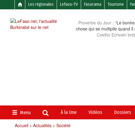
Les régionales
Lefaso-TV
Fasorama
Tourisme
Fa
Proverbe du Jour :
“Le bonheu
chose qui se multiplie quand il
Coelho Ecrivain brés
À la Une
Vidéos
Dossiers
Menu
Accueil
>
Actualités
>
Société