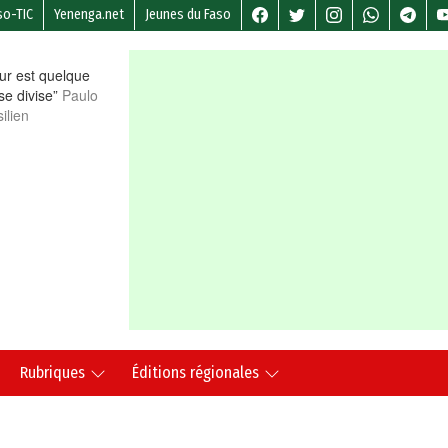
so-TIC
Yenenga.net
Jeunes du Faso
r est quelque
 se divise”
Paulo
ilien
Rubriques
Éditions régionales