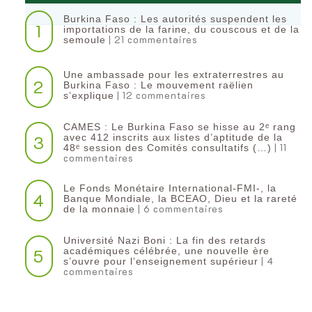
Burkina Faso : Les autorités suspendent les
1
importations de la farine, du couscous et de la
| 21 commentaires
semoule
Une ambassade pour les extraterrestres au
2
Burkina Faso : Le mouvement raëlien
| 12 commentaires
s’explique
CAMES : Le Burkina Faso se hisse au 2ᵉ rang
3
avec 412 inscrits aux listes d’aptitude de la
| 11
48ᵉ session des Comités consultatifs (…)
commentaires
Le Fonds Monétaire International-FMI-, la
4
Banque Mondiale, la BCEAO, Dieu et la rareté
| 6 commentaires
de la monnaie
Université Nazi Boni : La fin des retards
5
académiques célébrée, une nouvelle ère
| 4
s’ouvre pour l’enseignement supérieur
commentaires