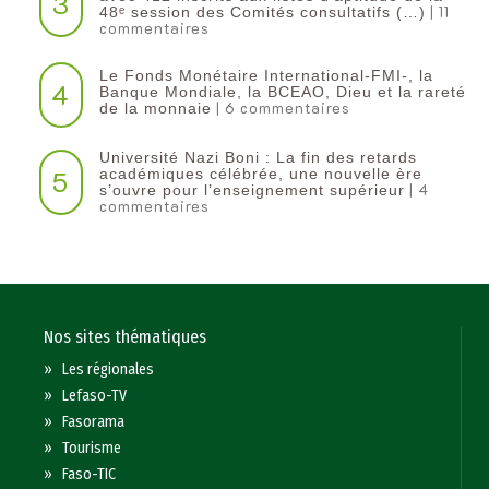
3
| 11
48ᵉ session des Comités consultatifs (…)
commentaires
Le Fonds Monétaire International-FMI-, la
4
Banque Mondiale, la BCEAO, Dieu et la rareté
| 6 commentaires
de la monnaie
Université Nazi Boni : La fin des retards
5
académiques célébrée, une nouvelle ère
| 4
s’ouvre pour l’enseignement supérieur
commentaires
Nos sites thématiques
»
Les régionales
»
Lefaso-TV
»
Fasorama
»
Tourisme
»
Faso-TIC