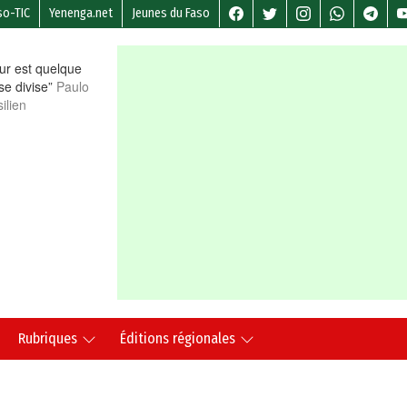
so-TIC
Yenenga.net
Jeunes du Faso
r est quelque
 se divise”
Paulo
ilien
Rubriques
Éditions régionales