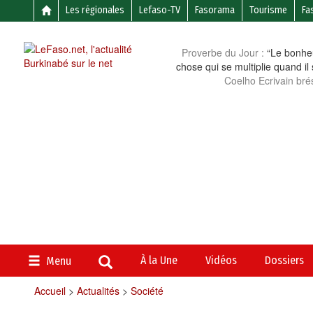
Les régionales
Lefaso-TV
Fasorama
Tourisme
Fa
Proverbe du Jour :
“Le bonheu
chose qui se multiplie quand il
Coelho Ecrivain brés
À la Une
Vidéos
Dossiers
Menu
Accueil
>
Actualités
>
Société