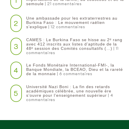
1
| 21 commentaires
semoule
Une ambassade pour les extraterrestres au
2
Burkina Faso : Le mouvement raëlien
| 12 commentaires
s’explique
CAMES : Le Burkina Faso se hisse au 2ᵉ rang
3
avec 412 inscrits aux listes d’aptitude de la
| 11
48ᵉ session des Comités consultatifs (…)
commentaires
Le Fonds Monétaire International-FMI-, la
4
Banque Mondiale, la BCEAO, Dieu et la rareté
| 6 commentaires
de la monnaie
Université Nazi Boni : La fin des retards
5
académiques célébrée, une nouvelle ère
| 4
s’ouvre pour l’enseignement supérieur
commentaires