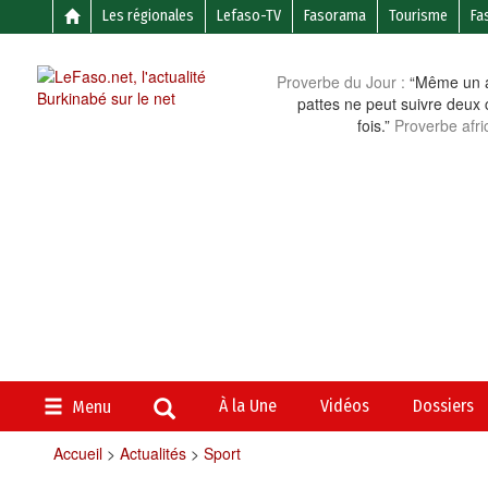
Les régionales
Lefaso-TV
Fasorama
Tourisme
Fa
Proverbe du Jour :
“Même un a
pattes ne peut suivre deux 
fois.”
Proverbe afri
À la Une
Vidéos
Dossiers
Menu
Accueil
>
Actualités
>
Sport