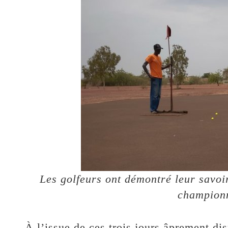
Les golfeurs ont démontré leur savoir
championn
À l’issue de ces trois jours âprement di