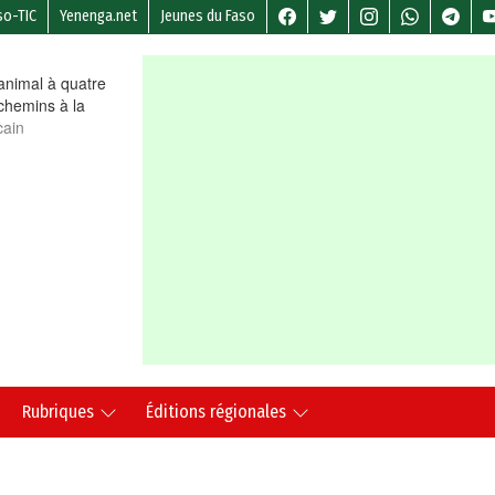
so-TIC
Yenenga.net
Jeunes du Faso
nimal à quatre
chemins à la
cain
Rubriques
Éditions régionales