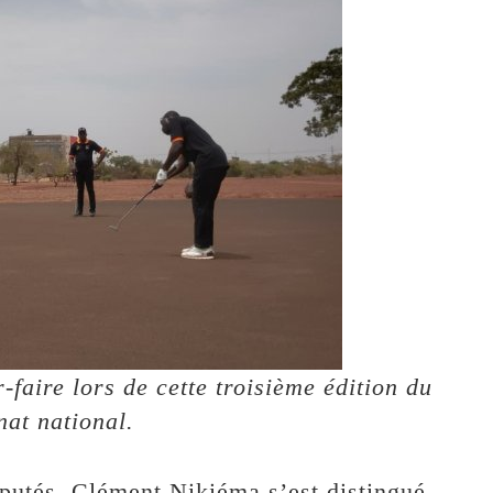
-faire lors de cette troisième édition du
at national.
sputés, Clément Nikiéma s’est distingué