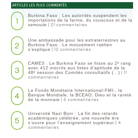
ARTICLES LES PLUS COMMENTÉS
Burkina Faso : Les autorités suspendent les
1
importations de la farine, du couscous et de la
| 21 commentaires
semoule
Une ambassade pour les extraterrestres au
2
Burkina Faso : Le mouvement raëlien
| 12 commentaires
s’explique
CAMES : Le Burkina Faso se hisse au 2ᵉ rang
3
avec 412 inscrits aux listes d’aptitude de la
| 11
48ᵉ session des Comités consultatifs (…)
commentaires
Le Fonds Monétaire International-FMI-, la
4
Banque Mondiale, la BCEAO, Dieu et la rareté
| 6 commentaires
de la monnaie
Université Nazi Boni : La fin des retards
5
académiques célébrée, une nouvelle ère
| 4
s’ouvre pour l’enseignement supérieur
commentaires