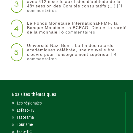
3
avec 412 inscrits aux listes d’aptitude de la
| 11
48ᵉ session des Comités consultatifs (…)
commentaires
Le Fonds Monétaire International-FMI-, la
4
Banque Mondiale, la BCEAO, Dieu et la rareté
| 6 commentaires
de la monnaie
Université Nazi Boni : La fin des retards
5
académiques célébrée, une nouvelle ère
| 4
s’ouvre pour l’enseignement supérieur
commentaires
Nos sites thématiques
»
Les régionales
»
Lefaso-TV
»
Fasorama
»
Tourisme
»
Faso-TIC