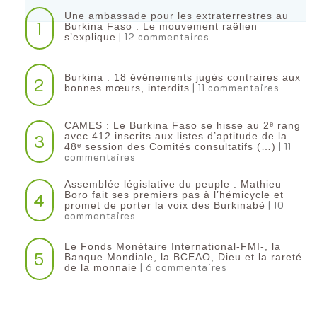
Une ambassade pour les extraterrestres au
1
Burkina Faso : Le mouvement raëlien
| 12 commentaires
s’explique
Burkina : 18 événements jugés contraires aux
2
| 11 commentaires
bonnes mœurs, interdits
CAMES : Le Burkina Faso se hisse au 2ᵉ rang
3
avec 412 inscrits aux listes d’aptitude de la
| 11
48ᵉ session des Comités consultatifs (…)
commentaires
Assemblée législative du peuple : Mathieu
4
Boro fait ses premiers pas à l’hémicycle et
| 10
promet de porter la voix des Burkinabè
commentaires
Le Fonds Monétaire International-FMI-, la
5
Banque Mondiale, la BCEAO, Dieu et la rareté
| 6 commentaires
de la monnaie