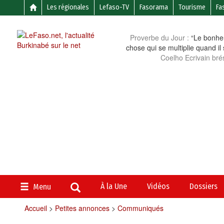
Les régionales
Lefaso-TV
Fasorama
Tourisme
Fa
Proverbe du Jour :
“Le bonheu
chose qui se multiplie quand il
Coelho Ecrivain brés
À la Une
Vidéos
Dossiers
Menu
Accueil
>
Petites annonces
>
Communiqués