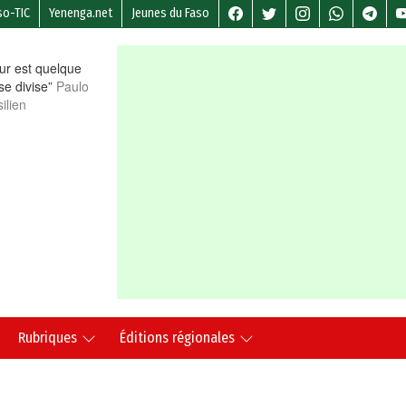
so-TIC
Yenenga.net
Jeunes du Faso
r est quelque
 se divise”
Paulo
ilien
Rubriques
Éditions régionales