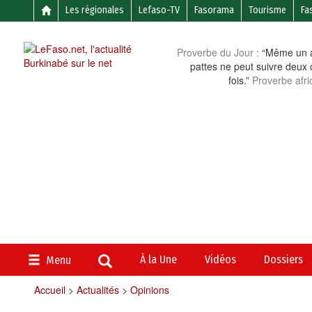
Les régionales
Lefaso-TV
Fasorama
Tourisme
Fa
Proverbe du Jour :
“Même un a
pattes ne peut suivre deux 
fois.”
Proverbe afri
À la Une
Vidéos
Dossiers
Menu
Accueil
>
Actualités
>
Opinions