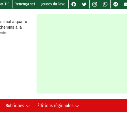
so-TIC
Yenenga.net
Jeunes du Faso
nimal à quatre
chemins à la
cain
Rubriques
Éditions régionales