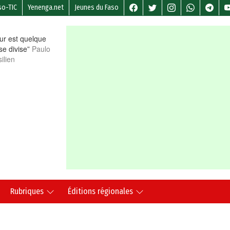
so-TIC
Yenenga.net
Jeunes du Faso
r est quelque
 se divise”
Paulo
ilien
Rubriques
Éditions régionales