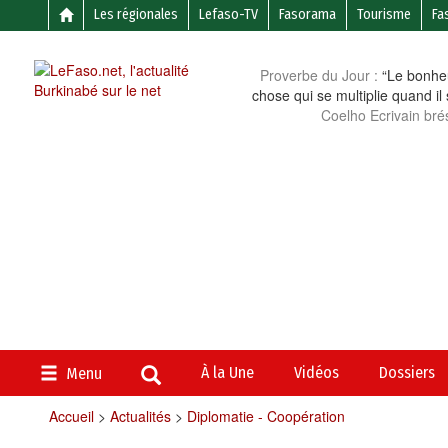
Les régionales
Lefaso-TV
Fasorama
Tourisme
Fa
Proverbe du Jour :
“Le bonheu
chose qui se multiplie quand il
Coelho Ecrivain brés
À la Une
Vidéos
Dossiers
Menu
Accueil
>
Actualités
>
Diplomatie - Coopération