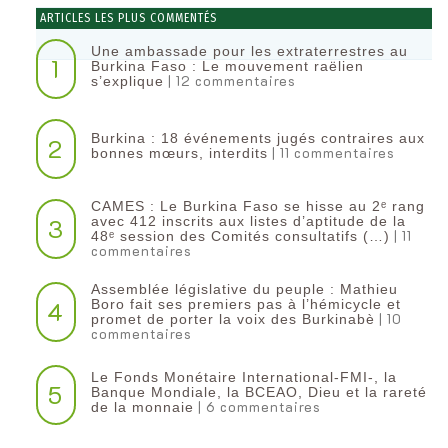
ARTICLES LES PLUS COMMENTÉS
Une ambassade pour les extraterrestres au
1
Burkina Faso : Le mouvement raëlien
| 12 commentaires
s’explique
Burkina : 18 événements jugés contraires aux
2
| 11 commentaires
bonnes mœurs, interdits
CAMES : Le Burkina Faso se hisse au 2ᵉ rang
3
avec 412 inscrits aux listes d’aptitude de la
| 11
48ᵉ session des Comités consultatifs (…)
commentaires
Assemblée législative du peuple : Mathieu
4
Boro fait ses premiers pas à l’hémicycle et
| 10
promet de porter la voix des Burkinabè
commentaires
Le Fonds Monétaire International-FMI-, la
5
Banque Mondiale, la BCEAO, Dieu et la rareté
| 6 commentaires
de la monnaie