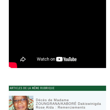
ARTICLES DE LA MÊME RUBRIQUE
Décès de Madame
ZOUNGRANA/KABORÉ Dakiswinigda
Rose Aïda : Remerciements