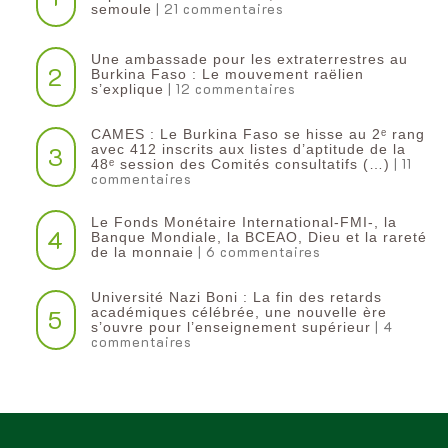
| 21 commentaires
semoule
Une ambassade pour les extraterrestres au
2
Burkina Faso : Le mouvement raëlien
| 12 commentaires
s’explique
CAMES : Le Burkina Faso se hisse au 2ᵉ rang
3
avec 412 inscrits aux listes d’aptitude de la
| 11
48ᵉ session des Comités consultatifs (…)
commentaires
Le Fonds Monétaire International-FMI-, la
4
Banque Mondiale, la BCEAO, Dieu et la rareté
| 6 commentaires
de la monnaie
Université Nazi Boni : La fin des retards
5
académiques célébrée, une nouvelle ère
| 4
s’ouvre pour l’enseignement supérieur
commentaires