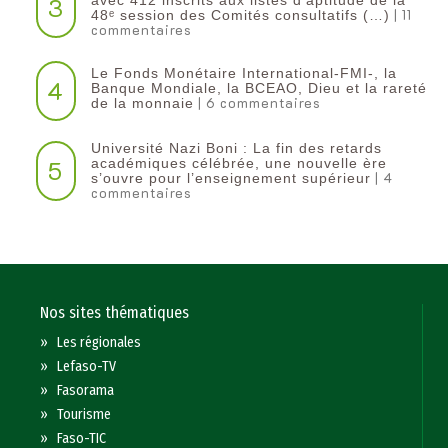
3
avec 412 inscrits aux listes d’aptitude de la
| 11
48ᵉ session des Comités consultatifs (…)
commentaires
Le Fonds Monétaire International-FMI-, la
4
Banque Mondiale, la BCEAO, Dieu et la rareté
| 6 commentaires
de la monnaie
Université Nazi Boni : La fin des retards
5
académiques célébrée, une nouvelle ère
| 4
s’ouvre pour l’enseignement supérieur
commentaires
Nos sites thématiques
»
Les régionales
»
Lefaso-TV
»
Fasorama
»
Tourisme
»
Faso-TIC