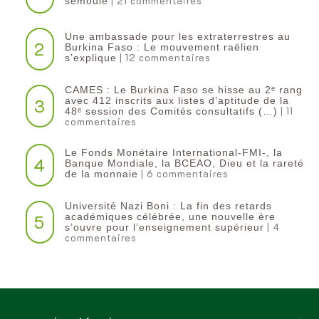
| 21 commentaires
semoule
Une ambassade pour les extraterrestres au
2
Burkina Faso : Le mouvement raëlien
| 12 commentaires
s’explique
CAMES : Le Burkina Faso se hisse au 2ᵉ rang
3
avec 412 inscrits aux listes d’aptitude de la
| 11
48ᵉ session des Comités consultatifs (…)
commentaires
Le Fonds Monétaire International-FMI-, la
4
Banque Mondiale, la BCEAO, Dieu et la rareté
| 6 commentaires
de la monnaie
Université Nazi Boni : La fin des retards
5
académiques célébrée, une nouvelle ère
| 4
s’ouvre pour l’enseignement supérieur
commentaires