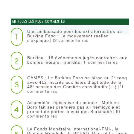
ARTICLES LES PLUS COMMENTÉS
Une ambassade pour les extraterrestres au
1
Burkina Faso : Le mouvement raëlien
| 12 commentaires
s’explique
Burkina : 18 événements jugés contraires aux
2
| 11 commentaires
bonnes mœurs, interdits
CAMES : Le Burkina Faso se hisse au 2ᵉ rang
3
avec 412 inscrits aux listes d’aptitude de la
| 11
48ᵉ session des Comités consultatifs (…)
commentaires
Assemblée législative du peuple : Mathieu
4
Boro fait ses premiers pas à l’hémicycle et
| 10
promet de porter la voix des Burkinabè
commentaires
Le Fonds Monétaire International-FMI-, la
Banque Mondiale, la BCEAO, Dieu et la rareté