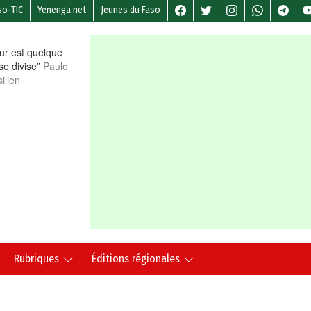
so-TIC
Yenenga.net
Jeunes du Faso
r est quelque
 se divise”
Paulo
ilien
Rubriques
Éditions régionales