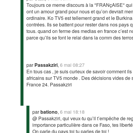
Toujours ce meme discours à la "FRANçAISE" qui lai
ont un amour grand pour nous et qu’on devrait meme
ordinaire. Ko TV5 est tellement grand et le Burkina
contrées. Ils se battent pour rester dans nos pays qu
tous. quand on ferme des medias en france c’est n
parce qu’ils se font le relai dans la comm des terro
par
Passakziri
,
6 mai 08:27
En tous cas , je suis curieux de savoir comment il
africains sur TV5 monde . Des décisions vides de 
France 24. Passakziri
par
bationo
,
6 mai 18:18
@ Passakziri, qui veux-tu qu’il t’empêche de r
importance particulière dans ce Faso, tes liberté
On parle du pays toi tu parles de toi !