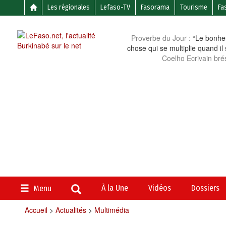
Les régionales
Lefaso-TV
Fasorama
Tourisme
Fa
Proverbe du Jour :
“Le bonheu
chose qui se multiplie quand il
Coelho Ecrivain brés
À la Une
Vidéos
Dossiers
Menu
Accueil
>
Actualités
>
Multimédia