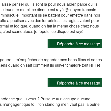
sse penser qu’ils sont là pour nous aider, parce qu’ils
 leur dire merci. ce disque est rayé @citoyen francais
 minuscule, important ils se battent pour emettre dans nos
ite a pactiser avec des terroristes. les regles valent pour
ormal et logique. quand on fait la meme chose chez nous
s, c’est scandaleux. je repete, ce disque est rayé.
Répondre à ce message
s pourront m’empêcher de regarder mes bons films et series
sens quand on sait comment ils suivent malgré tout RFI et
Répondre à ce message
egarder ce que tu veux ? Puisque tu n’occupe aucune
s n’engagent que toi...ton standing n’en vaut pas la peine.